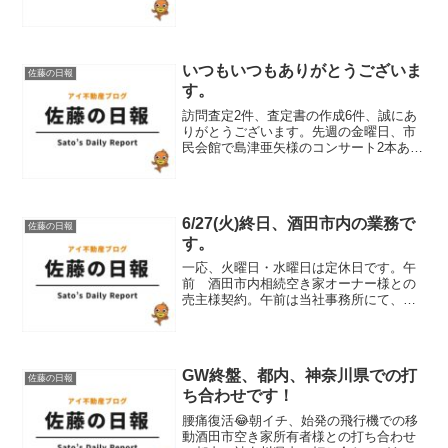
ー様宅にて、お引き渡し済み酒田市内相
続空き家後のお手続き、ご説明等をさせ
て頂きました。オーナー...
いつもいつもありがとうございま
佐藤の日報
す。
訪問査定2件、査定書の作成6件、誠にあ
りがとうございます。先週の金曜日、市
民会館で島津亜矢様のコンサート2本あ
り、市役所付近に近づく事ができず本
日、役所調査集中デーからの査定書類作
成集中デーでした。脆弱なインフラ 大
ホール座席数 1,287...
6/27(火)終日、酒田市内の業務で
佐藤の日報
す。
一応、火曜日・水曜日は定休日です。午
前 酒田市内相続空き家オーナー様との
売主様契約。午前は当社事務所にて、市
内相続空き家売主様よりご来店いただ
き、売主様契約をさせて頂きました。売
却開始から1ケ月弱での購入申込になられ
ました。空き家になられま...
GW終盤、都内、神奈川県での打
佐藤の日報
ち合わせです！
腰痛復活😂朝イチ、始発の飛行機での移
動酒田市空き家所有者様との打ち合わせ