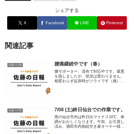
シェアする
X
Facebook
LINE
Pinterest
関連記事
腰痛継続中です（春）
佐藤の日報
腰サポーター、湿布で対応中です。最悪
を脱しましたが、状況は変わりません。
相変わらず起床時がツライです（痛）ア
ポ無しで購入相談のお客様4組ご来店され
ました。雪融けて、春になったのか、購
入希望のお客様が4組も来場。しかも嬉し
いことにダブル事なく...
7/08 (土)終日仙台での作業です。
佐藤の日報
雨の仙台市内は昨日比マイナス10℃、体
調がおかしくなります。午前、お引渡し
済み、酒田市内相続空き家オーナー様と
のお打合せ八木山動物公園近くのオーナ