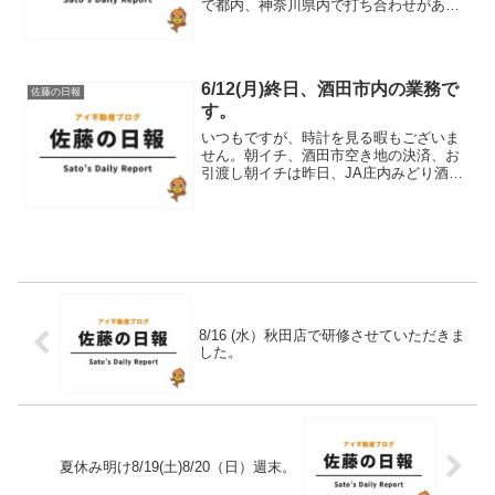
で都内、神奈川県内で打ち合わせがあり
移動させて頂きました。定時運行にて
ANA様に感謝申し上げます。都内で酒田
市空き家所有者様との契約書類へのご署
名ご捺印今月契約予定、酒...
6/12(月)終日、酒田市内の業務で
佐藤の日報
す。
いつもですが、時計を見る暇もございま
せん。朝イチ、酒田市空き地の決済、お
引渡し朝イチは昨日、JA庄内みどり酒田
みなみ支店さまでの決済お引渡し。無事
完了いたしました。売主様、買主様、金
融機関ご担当者様、ハウスメーカーご担
当者様。誠にありがとう...
8/16 (水）秋田店で研修させていただきま
した。
夏休み明け8/19(土)8/20（日）週末。