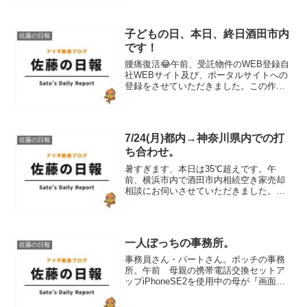
酒田市内空き家オーナー様との契約後の
ご説明をさせて頂きました、この度はス
ケジュールのご調整を頂...
子どもの日、本日、終日酒田市内
佐藤の日報
です！
腰痛復活😂午前、受託物件のWEB登録自
社WEBサイト及び、ポータルサイトへの
登録をさせていただきました。この作業
が非常に時間がかかります。AIが登録出
来る未来を感じます。購入予定者様に刺
さる文言等工夫しなければなりません。
全て技術です。高級...
7/24(月)都内→神奈川県内での打
佐藤の日報
ち合わせ。
暑すぎます、本日は35℃超えです。午
前、横浜市内で酒田市内相続空き家売却
相談にお伺いさせていただきました。本
日午前、酒田市内相続空き家オーナー様
と瀬谷駅付近のご自宅にて打ち合わせを
させて頂きました。オーナー様、スケー
ジュールご調整頂き、感謝...
一人ぼっちの事務所。
佐藤の日報
事務員さん・パートさん。ボッチの事務
所。午前 母親の携帯電話交換セットア
ップiPhoneSE2を使用中の母が『画面が
大きい携帯電話に交換したい。』とオフ
ァーを頂き、アンドロイドの大型の機種