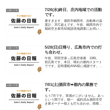
7/26(水)終日、庄内地域での活動
佐藤の日報
です。
暑すぎます、酒田市鶴岡市、自動車の温
度計、35℃超えです。午前、鶴岡市内で
相続空き家売却相談現地調査にお伺いさ
せていただきました。本日午前、WEB検
索頂きましたオーナー様より鶴岡市内相
続空き家オーナー様と現地調査等打ち合
わせをさせて頂きまし...
5/28(日)日帰り、広島市内での打
佐藤の日報
ち合わせ。
午前、羽田空港→広島空港着 10時。
初広島です。本日、晴れの都内スタート
でです。定時運航ANA様に感謝です。上
空は快晴でした。揺れもなく快適なフラ
イトでした。ギリギリの予約でしたので
それなりの費用がかかりました。広島空
港から広島駅新幹線口...
7/01(土)酒田市➨都内の業務で
佐藤の日報
す。
もう7月です。実感がございません。あっ
という間です。朝一 成約済み酒田市空
き家オーナー様とも打ち合わせ。雨模様
の本日午前、当社事務所にて、成約済み